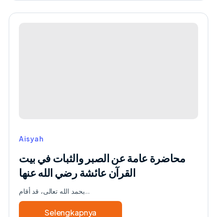
انشطة
التعلم
والتعليم
في
دار
القران
زينب
بنت
خزيمة
بعد
عطلة
عيد
Aisyah
الفطر
محاضرة عامة عن الصبر والثبات في بيت
١٤٤٧
ه
القرآن عائشة رضي الله عنها
بحمد الله تعالى، قد أقام…
Selengkapnya