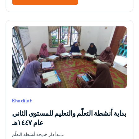
about
محاضرة
عامة
عن
الصبر
والثبات
في
بيت
القرآن
عائشة
رضي
الله
عنها
Khadijah
بداية أنشطة التعلّم والتعليم للمستوى الثاني
عام ١٤٤٧هـ
تبدأ دار خديجة أنشطة التعلّم…