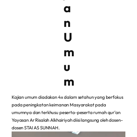
a
n
U
m
u
m
Kajian umum diadakan 4x dalam setahun yang berfokus
pada peningkatan keimanan Masyarakat pada
umumnya dan terkhusu peserta-peserta rumah qur’an
Yayasan Ar Risalah Alkhairiyah diisi langsung oleh dosen-
dosen STAI AS SUNNAH.